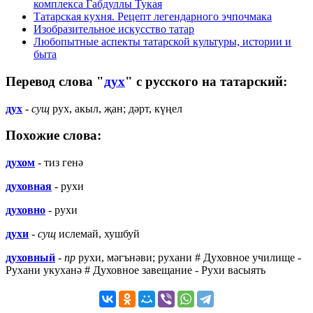
комплекса Габдуллы Тукая
Татарская кухня. Рецепт легендарного эчпочмака
Изобразительное искусство татар
Любопытные аспекты татарской культуры, истории и
быта
Перевод слова "
дух
" с русского на татарский:
дух
-
сущ
рух, акыл, җан; дәрт, күңел
Похожие слова:
духом
- тиз генә
духовная
- рухи
духовно
- рухи
духи
-
сущ
ислемай, хушбуй
духовный
-
пр
рухи, мәгънәви; рухани # Духовное училище -
Рухани укуханә # Духовное завещание - Рухи васыять