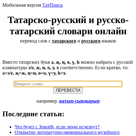
Мобильная версия
ТатПоиск
Татарско-русский и русско-
татарский словари онлайн
перевод слов с
татарского
и
русского
языков
Вместо татарских букв
ә, җ, ң, ө, ү, һ
можно набрать с русской
клавиатуры
э/е, ж, н, о, у, х
соответственно. Если кратко, то:
ә=э/е, җ=ж, ң=н, ө=о, ү=у, һ=х
.
например,
ватып-сындырып
Последние статьи:
Что будет с Землёй, если люди исчезнут?
Открытие литературно-мемориального музейного