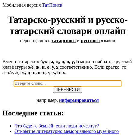
Мобильная версия
ТатПоиск
Татарско-русский и русско-
татарский словари онлайн
перевод слов с
татарского
и
русского
языков
Вместо татарских букв
ә, җ, ң, ө, ү, һ
можно набрать с русской
клавиатуры
э/е, ж, н, о, у, х
соответственно. Если кратко, то:
ә=э/е, җ=ж, ң=н, ө=о, ү=у, һ=х
.
например,
информироваться
Последние статьи:
Что будет с Землёй, если люди исчезнут?
Открытие литературно-мемориального музейного