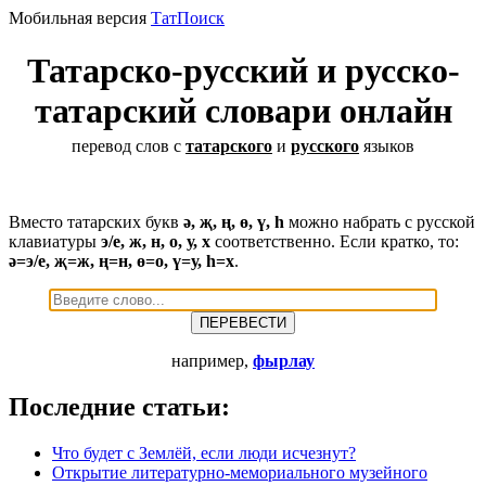
Мобильная версия
ТатПоиск
Татарско-русский и русско-
татарский словари онлайн
перевод слов с
татарского
и
русского
языков
Вместо татарских букв
ә, җ, ң, ө, ү, һ
можно набрать с русской
клавиатуры
э/е, ж, н, о, у, х
соответственно. Если кратко, то:
ә=э/е, җ=ж, ң=н, ө=о, ү=у, һ=х
.
например,
фырлау
Последние статьи:
Что будет с Землёй, если люди исчезнут?
Открытие литературно-мемориального музейного