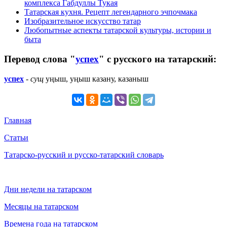
комплекса Габдуллы Тукая
Татарская кухня. Рецепт легендарного эчпочмака
Изобразительное искусство татар
Любопытные аспекты татарской культуры, истории и
быта
Перевод слова "
успех
" с русского на татарский:
успех
-
сущ
уңыш, уңыш казану, казаныш
Главная
Статьи
Татарско-русский и русско-татарский словарь
Дни недели на татарском
Месяцы на татарском
Времена года на татарском