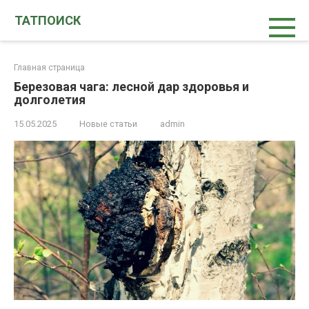
Перейти
ТАТПОИСК
к
контенту
Главная страница
Березовая чага: лесной дар здоровья и
долголетия
15.05.2025
Новые статьи
admin