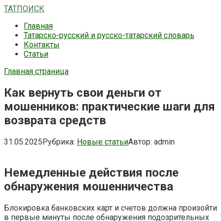
Перейти
ТАТПОИСК
к
Главная
контенту
Татарско-русский и русско-татарский словарь
Контакты
Статьи
Главная страница
Как вернуть свои деньги от
мошенников: практические шаги для
возврата средств
31.05.2025
Рубрика:
Новые статьи
Автор:
admin
Немедленные действия после
обнаружения мошенничества
Блокировка банковских карт и счетов должна произойти
в первые минуты после обнаружения подозрительных