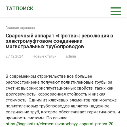
Перейти
ТАТПОИСК
к
контенту
Главная страница
Сварочный аппарат «Протва»: революция в
электромуфтовом соединении
магистральных трубопроводов
27.12.2024
Новые статьи
admin
В современном строительстве все большее
распространение получают полиэтиленовые трубы за
счет их высоких эксплуатационных свойств, таких как
долговечность, коррозионная стойкость и низкая
стоимость. Одним из ключевых элементов при монтаже
полиэтиленовых трубопроводов является надежное
соединение труб, которое обеспечивает герметичность и
прочность системы. По ссылке
https://ingplast.ru/element/svarochnyy-apparat-protva-20-