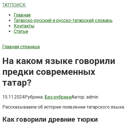
Перейти
ТАТПОИСК
к
Главная
контенту
Татарско-русский и русско-татарский словарь
Контакты
Статьи
Главная страница
На каком языке говорили
предки современных
татар?
15.11.2024
Рубрика:
Без рубрики
Автор:
admin
Рассказывааем об истории появлении татарского языка.
Как говорили древние тюрки