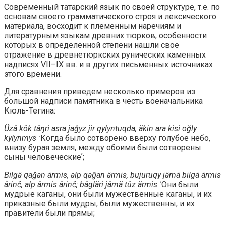
Современный татарский язык по своей структуре, т.е. по
основам своего грамматического строя и лексического
материала, восходит к племенным наречиям и
литературным языкам древних тюрков, особенности
которых в определенной степени нашли свое
отражение в древнетюркских рунических каменных
надписях VII–IX вв. и в других письменных источниках
этого времени.
Для сравнения приведем несколько примеров из
большой надписи памятника в честь военачальника
Кюль-Тегина:
Üzä kök täŋri asra jağyz jir qylyntuqda, äkin ara kisi oğly
kylynmys
ʻКогда было сотворено вверху голубое небо,
внизу бурая земля, между обоими были сотворены
сыны человеческиеʼ;
Bilgä qağan ärmis, alp qağan ärmis, bujuruqy jämä bilgä ärmis
ärinč, alp ärmis ärinč; bägläri jämä tüz ärmis
ʻОни были
мудрые каганы, они были мужественные каганы, и их
приказные были мудры, были мужественны, и их
правители были прямы;