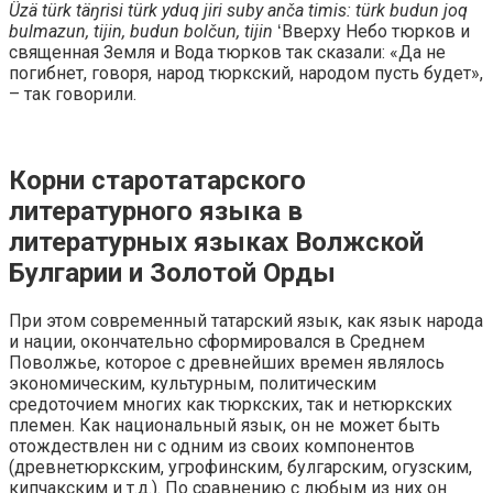
Üzä türk täŋrisi türk yduq jiri suby anča timis: türk budun joq
bulmazun, tijin, budun bolčun, tijin
ʻВверху Небо тюрков и
священная Земля и Вода тюрков так сказали: «Да не
погибнет, говоря, народ тюркский, народом пусть будет»,
– так говорили.
Корни старотатарского
литературного языка в
литературных языках Волжской
Булгарии и Золотой Орды
При этом современный татарский язык, как язык народа
и нации, окончательно сформировался в Среднем
Поволжье, которое с древнейших времен являлось
экономическим, культурным, политическим
средоточием многих как тюркских, так и нетюркских
племен. Как национальный язык, он не может быть
отождествлен ни с одним из своих компонентов
(древнетюркским, угрофинским, булгарским, огузским,
кипчакским и т.д.). По сравнению с любым из них он