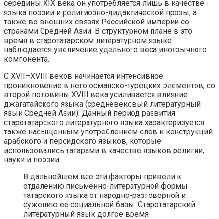
середины XIХ века он употребляется лишь в качестве
языка поэзии и религиозно-дидактической прозы, а
также во внешних связях Российской империи со
странами Средней Азии. В структурном плане в это
время в старотатарском литературном языке
наблюдается увеличение удельного веса иноязычного
компонента.
С XVII–ХVIII веков начинается интенсивное
проникновение в него османско-турецких элементов, со
второй половины ХVIII века усиливается влияние
джагатайского языка (средневековый литературный
язык Средней Азии). Данный период развития
старотатарского литературного языка характеризуется
также насыщенным употреблением слов и конструкций
арабского и персидского языков, которые
использовались татарами в качестве языков религии,
науки и поэзии.
В дальнейшем все эти факторы привели к
отдалению письменно-литературной формы
татарского языка от народно-разговорной и
сужению ее социальной базы. Старотатарский
литературный язык долгое время