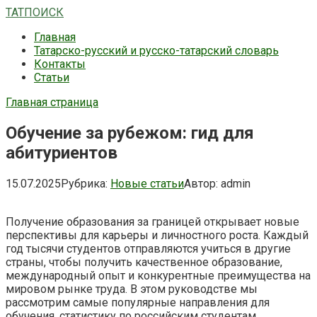
Перейти
ТАТПОИСК
к
Главная
контенту
Татарско-русский и русско-татарский словарь
Контакты
Статьи
Главная страница
Обучение за рубежом: гид для
абитуриентов
15.07.2025
Рубрика:
Новые статьи
Автор:
admin
Получение образования за границей открывает новые
перспективы для карьеры и личностного роста. Каждый
год тысячи студентов отправляются учиться в другие
страны, чтобы получить качественное образование,
международный опыт и конкурентные преимущества на
мировом рынке труда. В этом руководстве мы
рассмотрим самые популярные направления для
обучения, статистику по российским студентам,