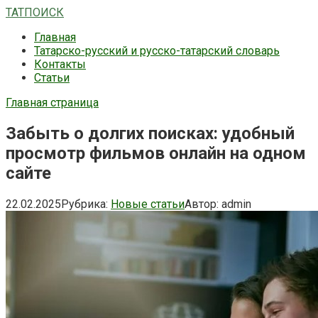
Перейти
ТАТПОИСК
к
Главная
контенту
Татарско-русский и русско-татарский словарь
Контакты
Статьи
Главная страница
Забыть о долгих поисках: удобный
просмотр фильмов онлайн на одном
сайте
22.02.2025
Рубрика:
Новые статьи
Автор:
admin